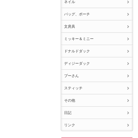
ネイル
バッグ、ポーチ
文房具
ミッキー＆ミニー
ドナルドダック
ディジーダック
プーさん
スティッチ
その他
日記
リンク