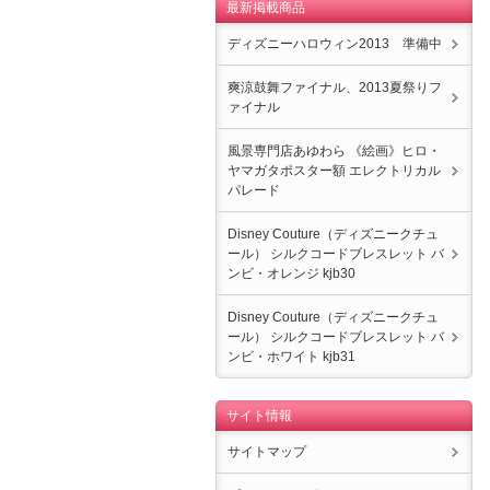
最新掲載商品
ディズニーハロウィン2013 準備中
爽涼鼓舞ファイナル、2013夏祭りフ
ァイナル
風景専門店あゆわら 《絵画》ヒロ・
ヤマガタポスター額 エレクトリカル
パレード
Disney Couture（ディズニークチュ
ール） シルクコードブレスレット バ
ンビ・オレンジ kjb30
Disney Couture（ディズニークチュ
ール） シルクコードブレスレット バ
ンビ・ホワイト kjb31
サイト情報
サイトマップ