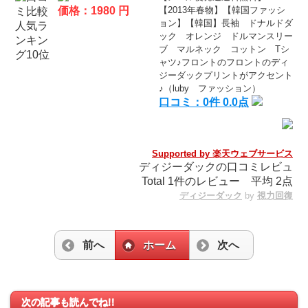
価格：1980 円
【2013年春物】【韓国ファッシ
ョン】【韓国】長袖 ドナルドダ
ック オレンジ ドルマンスリー
ブ マルネック コットン Tシ
ャツ♪フロントのフロントのディ
ジーダックプリントがアクセント
♪（luby ファッション）
口コミ：0件 0.0点
Supported by 楽天ウェブサービス
ディジーダックの口コミレビュ
Total
1
件のレビュー
平均
2
点
ディジーダック
by
視力回復
前へ
ホーム
次へ
次の記事も読んでね!!