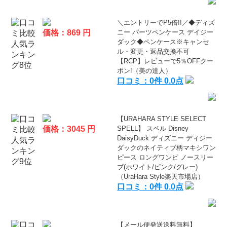
＼エントリーでP5倍!!／◆ディズ
価格：869 円
ニー パーツペンケース デイジー
ダック◆ペンケース※キャンセ
ル・変更・返品交換不可
【RCP】レビューで5％OFFクー
ポン!（美の達人）
口コミ：0件 0.0点
【URAHARA STYLE SELECT
価格：3045 円
SPELL】 スペル Disney
DaisyDuck ディズニー ディジー
ダックのネイティブ柄マキシワン
ピース ロングワンピ ノースリー
ブ(ホワイト/ピンク/グレー)
（UraHara Style楽天市場店）
口コミ：0件 0.0点
【メール便発送送料無料】