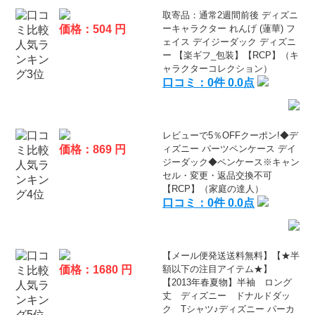
取寄品：通常2週間前後 ディズニ
価格：504 円
ーキャラクター れんげ (蓮華) フ
ェイス デイジーダック ディズニ
ー 【楽ギフ_包装】【RCP】（キ
ャラクターコレクション）
口コミ：0件 0.0点
レビューで5％OFFクーポン!◆デ
価格：869 円
ィズニー パーツペンケース デイ
ジーダック◆ペンケース※キャン
セル・変更・返品交換不可
【RCP】（家庭の達人）
口コミ：0件 0.0点
【メール便発送送料無料】【★半
価格：1680 円
額以下の注目アイテム★】
【2013年春夏物】半袖 ロング
丈 ディズニー ドナルドダッ
ク Tシャツ♪ディズニー パーカ