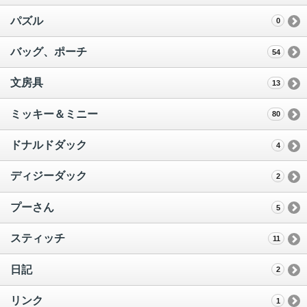
パズル
0
バッグ、ポーチ
54
文房具
13
ミッキー＆ミニー
80
ドナルドダック
4
ディジーダック
2
プーさん
5
スティッチ
11
日記
2
リンク
1