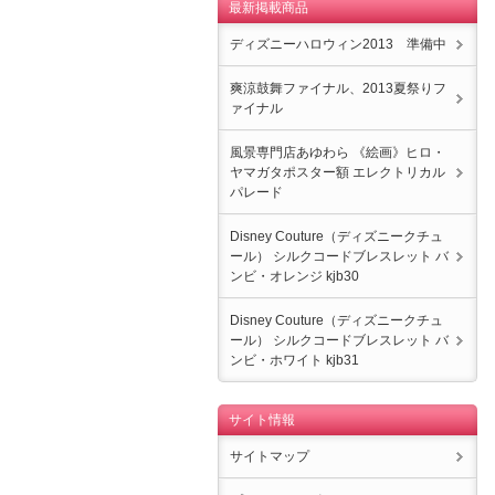
最新掲載商品
ディズニーハロウィン2013 準備中
爽涼鼓舞ファイナル、2013夏祭りフ
ァイナル
風景専門店あゆわら 《絵画》ヒロ・
ヤマガタポスター額 エレクトリカル
パレード
Disney Couture（ディズニークチュ
ール） シルクコードブレスレット バ
ンビ・オレンジ kjb30
Disney Couture（ディズニークチュ
ール） シルクコードブレスレット バ
ンビ・ホワイト kjb31
サイト情報
サイトマップ