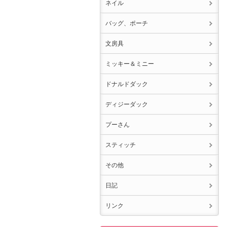
ネイル
バッグ、ポーチ
文房具
ミッキー＆ミニー
ドナルドダック
ディジーダック
プーさん
スティッチ
その他
日記
リンク